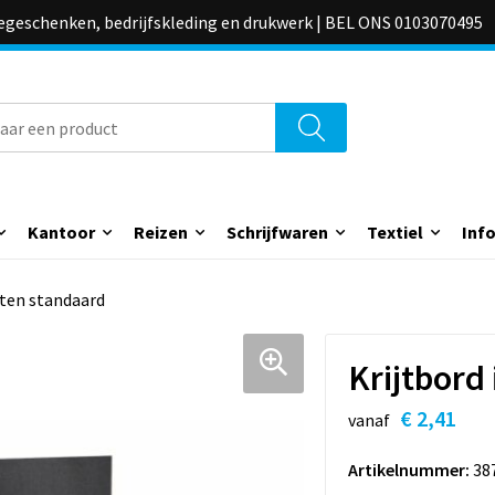
iegeschenken, bedrijfskleding en drukwerk | BEL ONS 0103070495
Kantoor
Reizen
Schrijfwaren
Textiel
Inf
uten standaard
Krijtbord
€ 2,41
vanaf
Artikelnummer:
38