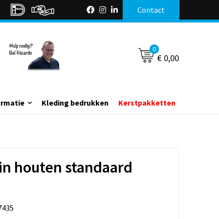
Contact
0
€ 0,00
ormatie
Kleding bedrukken
Kerstpakketten
 in houten standaard
7435