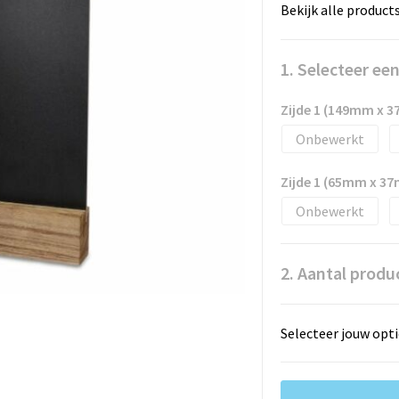
Bekijk alle product
1. Selecteer ee
Zijde 1 (149mm x 
Onbewerkt
Zijde 1 (65mm x 3
Onbewerkt
2. Aantal produ
Selecteer jouw opti