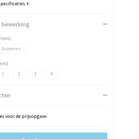
specificaties
n bewerking
37mm)
Graveren
7mm)
1
2
3
4
cten
es voor de prijsopgave.