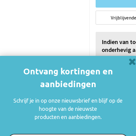
Vrijblijvende
Indien van t
onderhevig a
De thuiskopiev
(auteurs, arties
Ontvang kortingen en
consumenten va
rechthebbenden i
aanbiedingen
zetten en blijft
mogelijk om o.a.
Schrijf je in op onze nieuwsbrief en blijf op de
gebruik.
hoogte van de nieuwste
Meer informatie
producten en aanbiedingen.