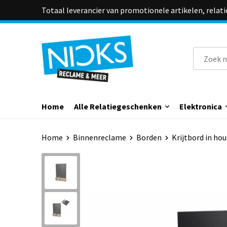
Totaal leverancier van promotionele artikelen, relat
Home
Alle Relatiegeschenken
Elektronica
Home
Binnenreclame
Borden
Krijtbord in ho