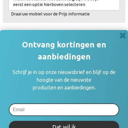
eerst een optie hierboven selecteren
Draai uw mobiel voor de Prijs informatie
Gerelateerde producten
Ontvang kortingen en
aanbiedingen
Schrijf je in op onze nieuwsbrief en blijf op de
hoogte van de nieuwste
producten en aanbiedingen.
Dat wil ik