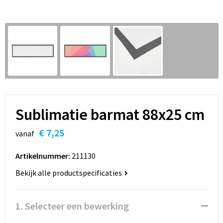
Sleutelhangers en Lanyards
Hoofdtelefoons
Sweaters
Snoepgoed
Selfie sticks
T-Shirts
Spellen voor binnen en buiten
Powerbanks
Vesten
Sport
Themapakketten
Sublimatie barmat 88x25 cm
Veiligheid, Auto en Fiets
€ 7,25
vanaf
Vrije tijd en Strand
Artikelnummer:
211130
Bekijk alle productspecificaties
Waterflesjes
1. Selecteer een bewerking