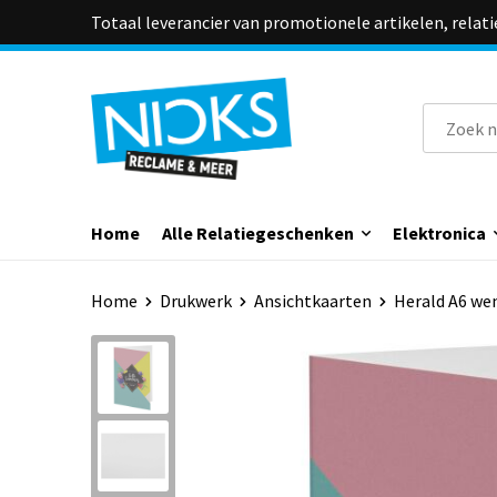
Totaal leverancier van promotionele artikelen, relat
Home
Alle Relatiegeschenken
Elektronica
Home
Drukwerk
Ansichtkaarten
Herald A6 we