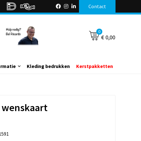
Contact
0
€ 0,00
ormatie
Kleding bedrukken
Kerstpakketten
6 wenskaart
1591