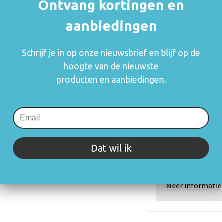
Ontvang kortingen en
aanbiedingen
Vrijblijvende
Schrijf je in op onze nieuwsbrief en blijf op de
Indien van t
hoogte van de nieuwste
onderhevig a
producten en aanbiedingen.
De thuiskopiev
(auteurs, arties
consumenten va
rechthebbenden i
zetten en blijft
Dat wil ik
mogelijk om o.a.
gebruik.
Meer informatie