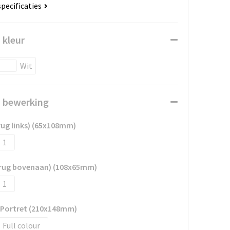
specificaties
 kleur
Wit
n bewerking
rug links) (65x108mm)
1
d rug bovenaan) (108x65mm)
1
- Portret (210x148mm)
Full colour