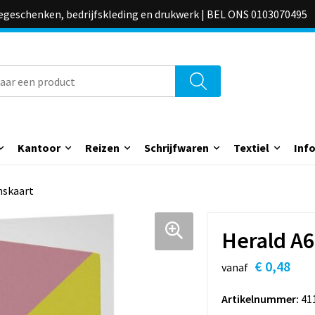
iegeschenken, bedrijfskleding en drukwerk | BEL ONS 0103070495
Kantoor
Reizen
Schrijfwaren
Textiel
Inf
nskaart
Herald A
€ 0,48
vanaf
Artikelnummer:
41