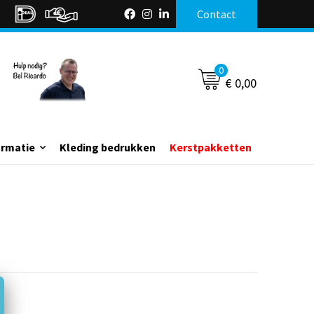
Contact
0
€ 0,00
ormatie
Kleding bedrukken
Kerstpakketten