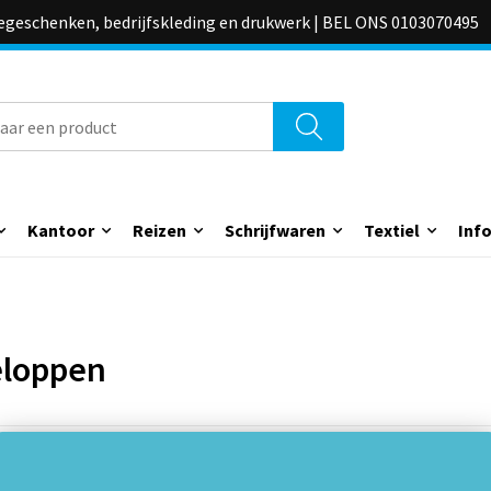
iegeschenken, bedrijfskleding en drukwerk | BEL ONS 0103070495
Kantoor
Reizen
Schrijfwaren
Textiel
Inf
loppen
Ontvang kortingen en