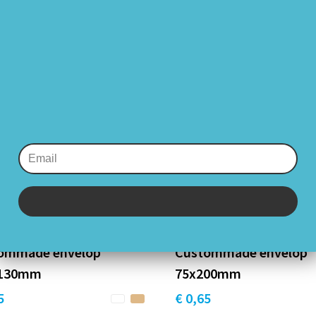
aanbiedingen
Schrijf je in op onze nieuwsbrief en blijf op de
hoogte van de nieuwste
producten en aanbiedingen.
Dat wil ik
ommade envelop
Custommade envelop
x130mm
75x200mm
5
€ 0,65