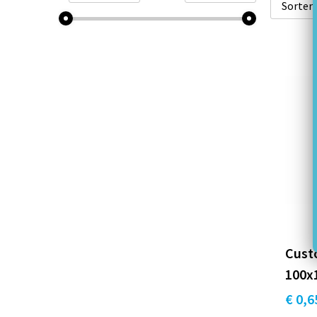
Cust
100
€ 0,6