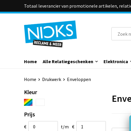
Totaal leverancier van promotionele artikelen, relat
Home
Alle Relatiegeschenken
Elektronica
Home
Drukwerk
Enveloppen
Kleur
Enve
Prijs
€
t/m
€