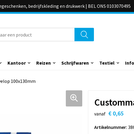
iegeschenken, bedrijfskleding en drukwerk | BEL ONS 0103070495
Kantoor
Reizen
Schrijfwaren
Textiel
Inf
velop 100x130mm
Customma
€ 0,65
vanaf
Artikelnummer:
38