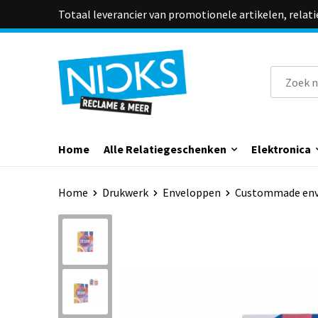
Totaal leverancier van promotionele artikelen, relat
Home
Alle Relatiegeschenken
Elektronica
Home
Drukwerk
Enveloppen
Custommade en