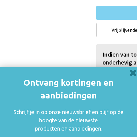
Vrijblijvende
Indien van t
onderhevig a
De thuiskopiev
(auteurs, arties
Ontvang kortingen en
consumenten va
aanbiedingen
rechthebbenden i
zetten en blijft
mogelijk om o.a.
Schrijf je in op onze nieuwsbrief en blijf op de
gebruik.
hoogte van de nieuwste
Meer informatie
producten en aanbiedingen.