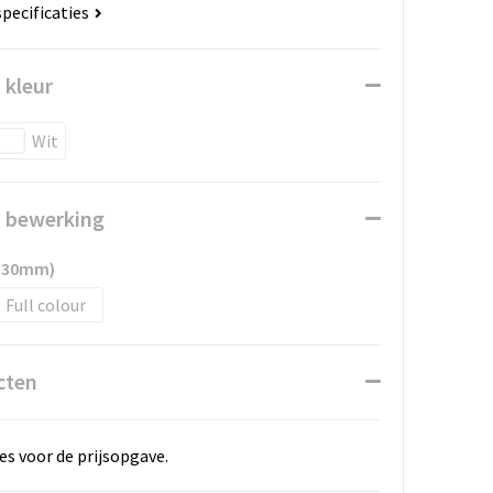
specificaties
 kleur
Wit
n bewerking
 130mm)
Full colour
cten
es voor de prijsopgave.