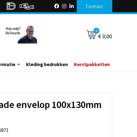
Contact
0
€ 0,00
ormatie
Kleding bedrukken
Kerstpakketten
de envelop 100x130mm
6871