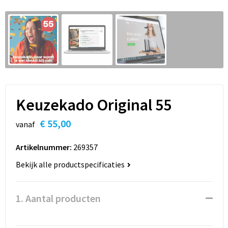
Sleutelhangers en Lanyards
Hoofdtelefoons
Sweaters
Snoepgoed
Selfie sticks
T-Shirts
Spellen voor binnen en buiten
Powerbanks
Vesten
Sport
Keuzekado Original 55
Themapakketten
€ 55,00
vanaf
Veiligheid, Auto en Fiets
Artikelnummer:
269357
Vrije tijd en Strand
Bekijk alle productspecificaties
Waterflesjes
1. Aantal producten