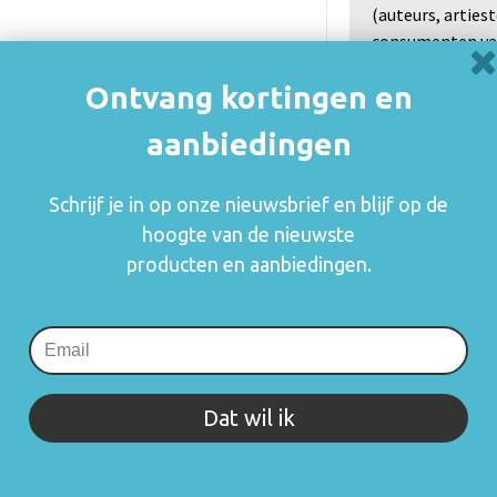
(auteurs, arties
consumenten va
rechthebbenden i
Ontvang kortingen en
zetten en blijft
mogelijk om o.a.
aanbiedingen
gebruik.
Meer informatie
Schrijf je in op onze nieuwsbrief en blijf op de
hoogte van de nieuwste
producten en aanbiedingen.
rijving of specificaties. Staat jouw vraag er niet tussen? Neem 
Dat wil ik