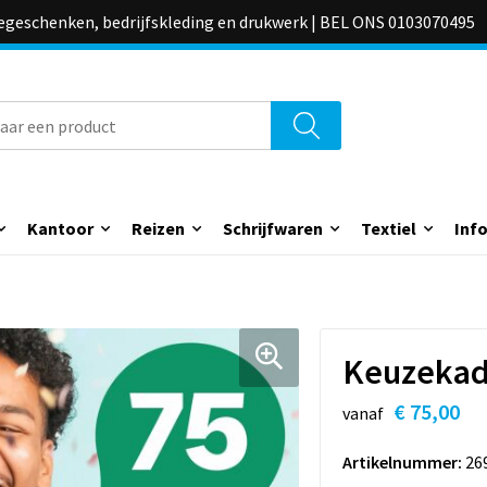
iegeschenken, bedrijfskleding en drukwerk | BEL ONS 0103070495
Kantoor
Reizen
Schrijfwaren
Textiel
Inf
Keuzekado
€ 75,00
vanaf
Artikelnummer:
26