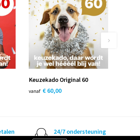
Keuzekado Original 60
€ 60,00
vanaf
etalen
24/7 ondersteuning
ig betalen
Hulp nodig? Geen probleem!