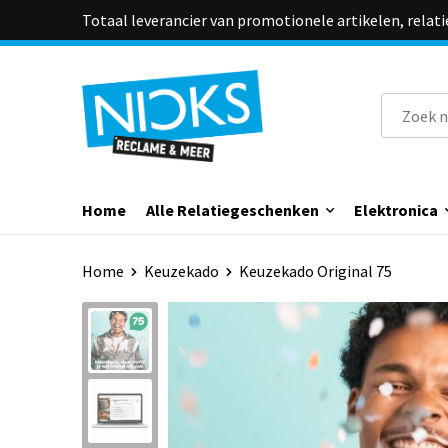
Totaal leverancier van promotionele artikelen, relat
Home
Alle Relatiegeschenken
Elektronica
Home
Keuzekado
Keuzekado Original 75