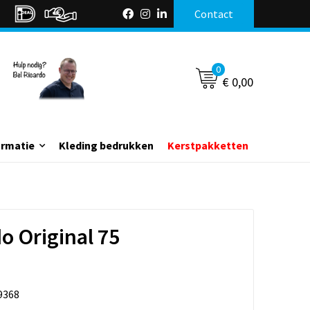
Contact
0
€ 0,00
ormatie
Kleding bedrukken
Kerstpakketten
 Original 75
9368