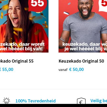
kado Original 55
Keuzekado Original 50
€ 55,00
€ 50,00
vanaf
Veilig b
100% Tevredenheid
100% veil
Binnen 30 dagen gegarandeerd