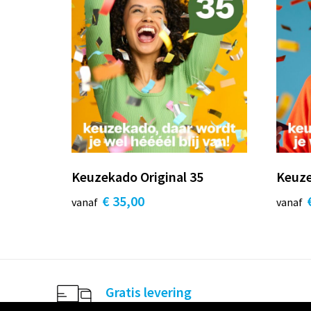
Keuzekado Original 35
Keuze
€ 35,00
vanaf
vanaf
Gratis levering
Boven de € 75,00 (webshop bestelling)