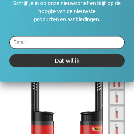
Schrijf je in op onze nieuwsbrief en blijf op de
hoogte van de nieuwste
producten en aanbiedingen.
MALLORCA Lux BBQ Slim Staafaansteker,
navulbaar
€ 1,20
Dat wil ik