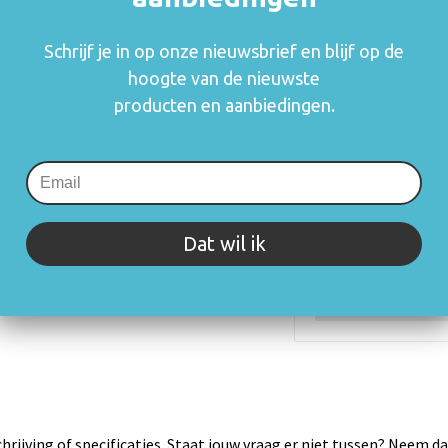
Indien van t
Schrijf je in op onze nieuwsbrief en blijf op de
onderhevig a
hoogte van de nieuwste
producten en aanbiedingen.
De thuiskopiev
(auteurs, arties
consumenten va
rechthebbenden i
zetten en blijft
mogelijk om o.a.
Dat wil ik
gebruik.
Meer informatie
rijving of specificaties. Staat jouw vraag er niet tussen? Neem 