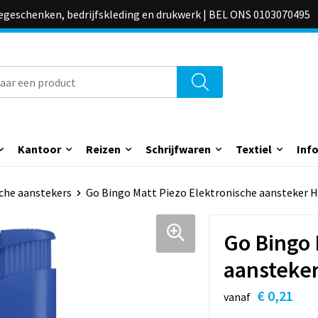
iegeschenken, bedrijfskleding en drukwerk | BEL ONS 0103070495
Kantoor
Reizen
Schrijfwaren
Textiel
Inf
sche aanstekers
Go Bingo Matt Piezo Elektronische aansteker H
Go Bingo 
aansteker
€ 0,21
vanaf