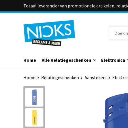
Totaal leverancier van promotionele artikelen, relat
Home
Alle Relatiegeschenken
Elektronica
Home
Relatiegeschenken
Aanstekers
Electri