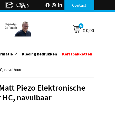
Contact
0
€ 0,00
ormatie
Kleding bedrukken
Kerstpakketten
C, navulbaar
Matt Piezo Elektronische
 HC, navulbaar