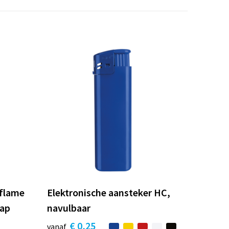
tflame
Elektronische aansteker HC,
kap
navulbaar
€ 0,25
vanaf