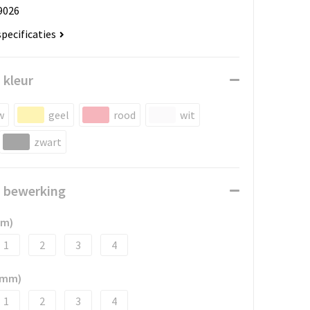
9026
specificaties
 kleur
w
geel
rood
wit
zwart
n bewerking
mm)
1
2
3
4
5 mm)
1
2
3
4