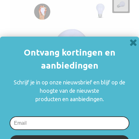
Ontvang kortingen en
aanbiedingen
Schrijf je in op onze nieuwsbrief en blijf op de
hoogte van de nieuwste
producten en aanbiedingen.
Anti-stress lamp
€ 1,09