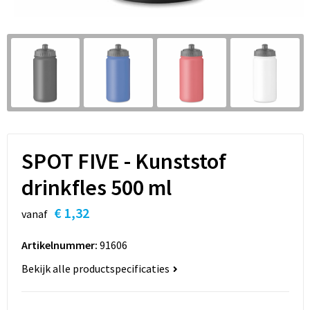
Sleutelhangers en Lanyards
Hoofdtelefoons
Sweaters
Snoepgoed
Selfie sticks
T-Shirts
Spellen voor binnen en buiten
Powerbanks
Vesten
Sport
Themapakketten
SPOT FIVE - Kunststof
Veiligheid, Auto en Fiets
drinkfles 500 ml
Vrije tijd en Strand
€ 1,32
vanaf
Waterflesjes
Artikelnummer:
91606
Bekijk alle productspecificaties