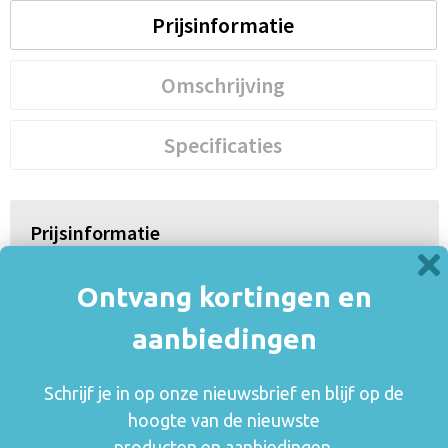
Prijsinformatie
Omschrijving
Specificaties
Prijsinformatie
×
Indien de staffels niet aanwezig zijn moet je
Ontvang kortingen en
eerst een optie hierboven selecteren
Draai uw mobiel voor de Prijs informatie
aanbiedingen
Schrijf je in op onze nieuwsbrief en blijf op de
Gerelateerde producten
hoogte van de nieuwste
producten en aanbiedingen.