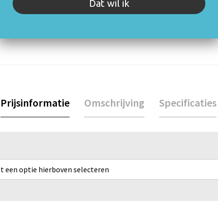
rijving of specificaties. Staat jouw vraag er niet tussen? Neem 
Dat wil ik
Prijsinformatie
Omschrijving
Specificaties
rst een optie hierboven selecteren