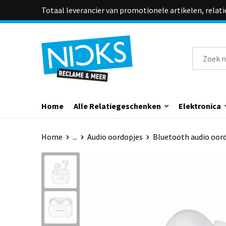
Totaal leverancier van promotionele artikelen, relat
Home
Alle Relatiegeschenken
Elektronica
Home
...
Audio oordopjes
Bluetooth audio oor