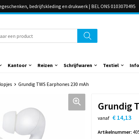
iegeschenken, bedrijfskleding en drukwerk | BEL ONS 0103070495
Kantoor
Reizen
Schrijfwaren
Textiel
Inf
dopjes
Grundig TWS Earphones 230 mAh
Grundig 
€ 14,13
vanaf
Artikelnummer:
40