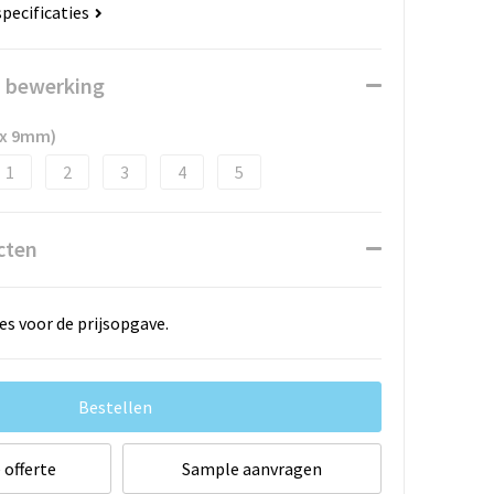
specificaties
n bewerking
 x 9mm)
1
2
3
4
5
cten
es voor de prijsopgave.
Bestellen
 offerte
Sample aanvragen