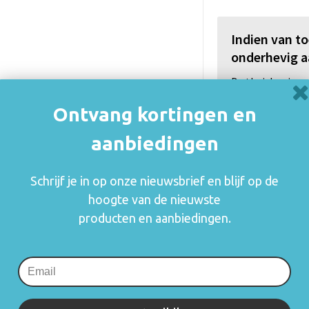
Indien van t
onderhevig a
De thuiskopiev
(auteurs, arties
Ontvang kortingen en
consumenten va
rechthebbenden i
aanbiedingen
zetten en blijft
mogelijk om o.a.
Schrijf je in op onze nieuwsbrief en blijf op de
gebruik.
hoogte van de nieuwste
Meer informatie
producten en aanbiedingen.