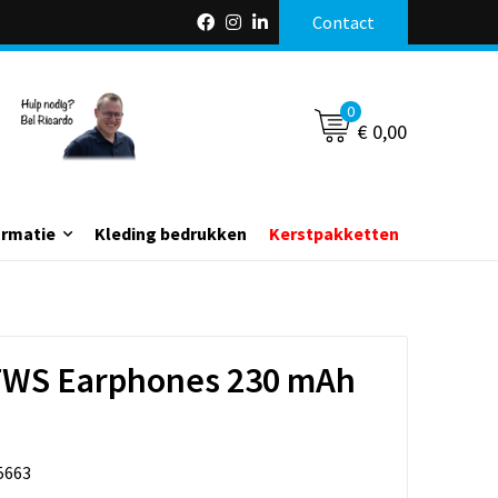
Contact
0
€ 0,00
ormatie
Kleding bedrukken
Kerstpakketten
TWS Earphones 230 mAh
5663