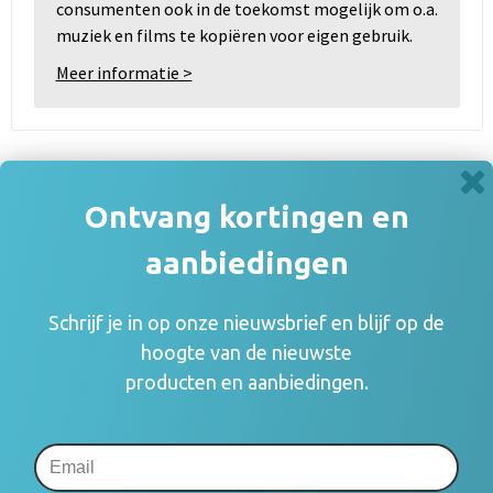
consumenten ook in de toekomst mogelijk om o.a.
muziek en films te kopiëren voor eigen gebruik.
Meer informatie >
Heb je een vraag over dit product?
Ontvang kortingen en
Wellicht staat jouw antwoord tussen de product omschrijving
of specificaties. Staat jouw vraag er niet tussen? Neem dan
aanbiedingen
contact met ons op
Neem contact met ons op
Schrijf je in op onze nieuwsbrief en blijf op de
hoogte van de nieuwste
producten en aanbiedingen.
Prijsinformatie