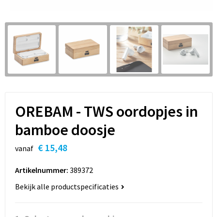
Sleutelhangers en Lanyards
Hoofdtelefoons
Sweaters
Snoepgoed
Selfie sticks
T-Shirts
Spellen voor binnen en buiten
Powerbanks
Vesten
Sport
Themapakketten
OREBAM - TWS oordopjes in
Veiligheid, Auto en Fiets
bamboe doosje
€ 15,48
Vrije tijd en Strand
vanaf
Artikelnummer:
389372
Waterflesjes
Bekijk alle productspecificaties