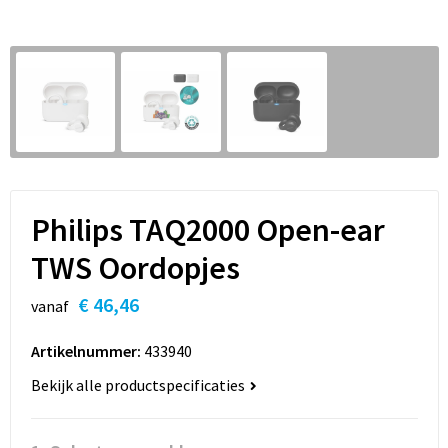
Sleutelhangers en Lanyards
Hoofdtelefoons
Sweaters
Snoepgoed
Selfie sticks
T-Shirts
Spellen voor binnen en buiten
Powerbanks
Vesten
Sport
Themapakketten
Philips TAQ2000 Open-ear
Veiligheid, Auto en Fiets
TWS Oordopjes
€ 46,46
Vrije tijd en Strand
vanaf
Artikelnummer:
433940
Waterflesjes
Bekijk alle productspecificaties