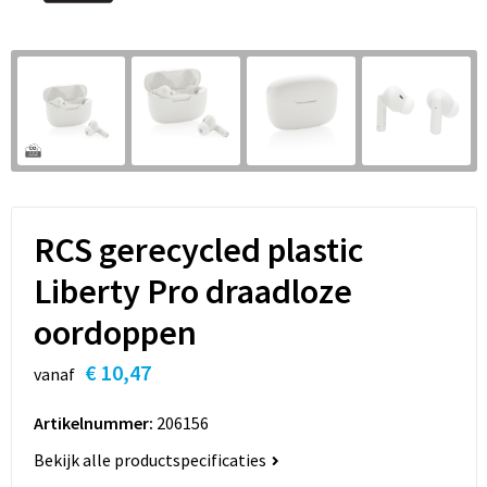
Sleutelhangers en Lanyards
Hoofdtelefoons
Sweaters
Snoepgoed
Selfie sticks
T-Shirts
Spellen voor binnen en buiten
Powerbanks
Vesten
Sport
Themapakketten
RCS gerecycled plastic
Veiligheid, Auto en Fiets
Liberty Pro draadloze
oordoppen
Vrije tijd en Strand
€ 10,47
vanaf
Waterflesjes
Artikelnummer:
206156
Bekijk alle productspecificaties