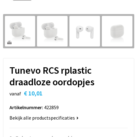
Sleutelhangers en Lanyards
Hoofdtelefoons
Sweaters
Snoepgoed
Selfie sticks
T-Shirts
Spellen voor binnen en buiten
Powerbanks
Vesten
Sport
Themapakketten
Tunevo RCS rplastic
Veiligheid, Auto en Fiets
draadloze oordopjes
€ 10,01
Vrije tijd en Strand
vanaf
Artikelnummer:
422859
Waterflesjes
Bekijk alle productspecificaties