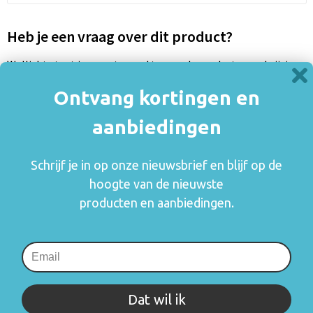
Heb je een vraag over dit product?
Wellicht staat jouw antwoord tussen de product omschrijving
of specificaties. Staat jouw vraag er niet tussen? Neem dan
Ontvang kortingen en
contact met ons op
aanbiedingen
Neem contact met ons op
Schrijf je in op onze nieuwsbrief en blijf op de
hoogte van de nieuwste
producten en aanbiedingen.
Prijsinformatie
Omschrijving
Specificaties
Dat wil ik