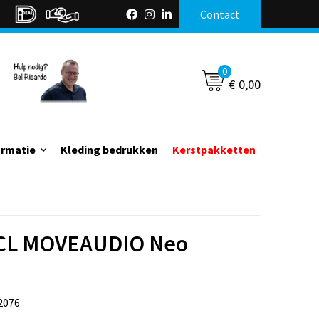
Contact
0
€ 0,00
ormatie
Kleding bedrukken
Kerstpakketten
CL MOVEAUDIO Neo
2076