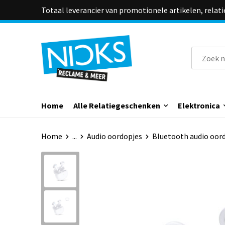
Totaal leverancier van promotionele artikelen, relat
Home
Alle Relatiegeschenken
Elektronica
Home
...
Audio oordopjes
Bluetooth audio oor