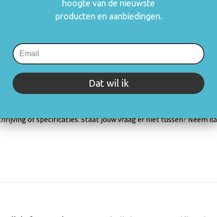
hoogte van de nieuwste
zetten en blijft
mogelijk om o.a.
producten en aanbiedingen.
gebruik.
Meer informatie
Dat wil ik
rijving of specificaties. Staat jouw vraag er niet tussen? Neem 