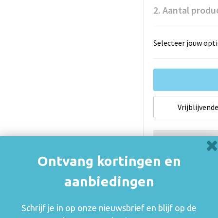
2. Aantal produ
Selecteer jouw opti
Vrijblijvende
Indien van t
onderhevig a
Ontvang kortingen en
De thuiskopiev
aanbiedingen
(auteurs, arties
consumenten va
Schrijf je in op onze nieuwsbrief en blijf op de
rechthebbenden i