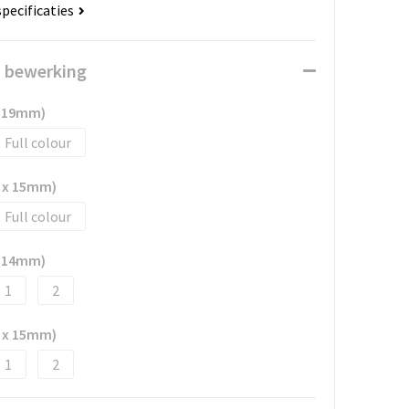
specificaties
n bewerking
x 19mm)
Full colour
 x 15mm)
Full colour
x 14mm)
1
2
 x 15mm)
1
2