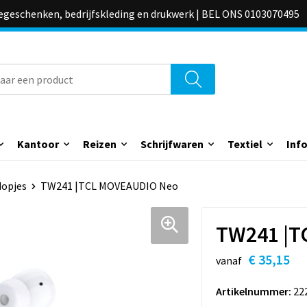
iegeschenken, bedrijfskleding en drukwerk | BEL ONS 0103070495
Kantoor
Reizen
Schrijfwaren
Textiel
Inf
dopjes
TW241 |TCL MOVEAUDIO Neo
TW241 |T
€ 35,15
vanaf
Artikelnummer:
22