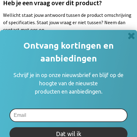
Heb je een vraag over dit product?
Wellicht staat jouw antwoord tussen de product omschrijving
of specificaties. Staat jouw vraag er niet tussen? Neem dan
contact met ons op
Neem contact met ons op
Ontvang kortingen en
aanbiedingen
Schrijf je in op onze nieuwsbrief en blijf op de
Prijsinformatie
hoogte van de nieuwste
producten en aanbiedingen.
Omschrijving
Product video
Dat wil ik
Specificaties