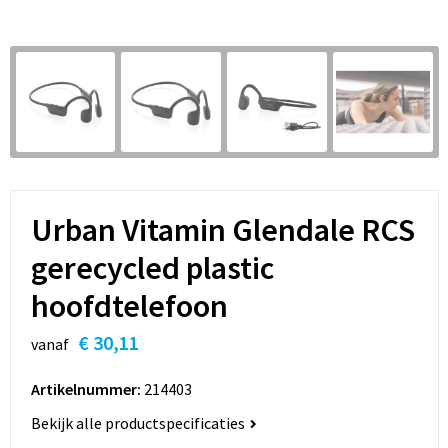
Sleutelhangers en Lanyards
Hoofdtelefoons
Sweaters
Snoepgoed
Selfie sticks
T-Shirts
Spellen voor binnen en buiten
Powerbanks
Vesten
Sport
Themapakketten
Urban Vitamin Glendale RCS
Veiligheid, Auto en Fiets
gerecycled plastic
hoofdtelefoon
Vrije tijd en Strand
€ 30,11
vanaf
Waterflesjes
Artikelnummer:
214403
Bekijk alle productspecificaties