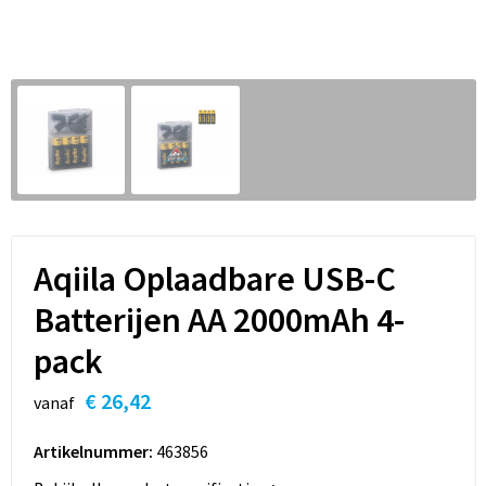
Sleutelhangers en Lanyards
Hoofdtelefoons
Sweaters
Snoepgoed
Selfie sticks
T-Shirts
Spellen voor binnen en buiten
Powerbanks
Vesten
Sport
Themapakketten
Aqiila Oplaadbare USB-C
Veiligheid, Auto en Fiets
Batterijen AA 2000mAh 4-
Vrije tijd en Strand
pack
Waterflesjes
€ 26,42
vanaf
Artikelnummer:
463856