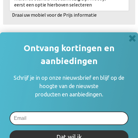
eerst een optie hierboven selecteren
Draai uw mobiel voor de Prijs informatie
Gerelateerde producten
Ontvang kortingen en
aanbiedingen
Schrijf je in op onze nieuwsbrief en blijf op de
hoogte van de nieuwste
producten en aanbiedingen.
Dat wil ik