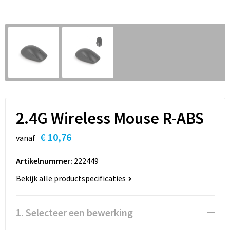
Sleutelhangers en Lanyards
Hoofdtelefoons
Sweaters
Snoepgoed
Selfie sticks
T-Shirts
Spellen voor binnen en buiten
Powerbanks
Vesten
Sport
Themapakketten
2.4G Wireless Mouse R-ABS
Veiligheid, Auto en Fiets
€ 10,76
vanaf
Vrije tijd en Strand
Artikelnummer:
222449
Bekijk alle productspecificaties
Waterflesjes
1. Selecteer een bewerking