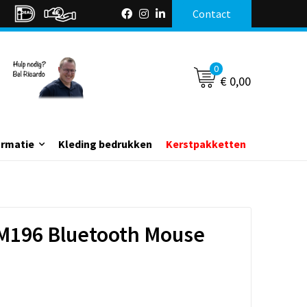
Contact
0
€ 0,00
ormatie
Kleding bedrukken
Kerstpakketten
 M196 Bluetooth Mouse