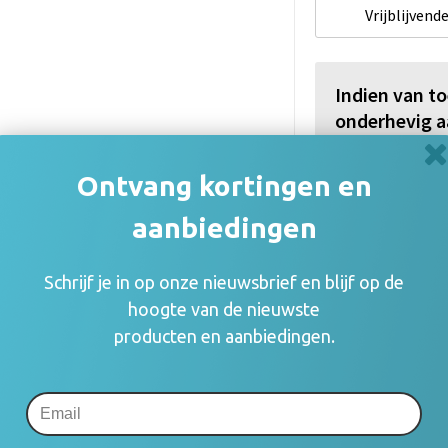
Vrijblijvende
Indien van t
onderhevig a
De thuiskopiev
(auteurs, arties
Ontvang kortingen en
consumenten va
aanbiedingen
rechthebbenden i
zetten en blijft
mogelijk om o.a.
Schrijf je in op onze nieuwsbrief en blijf op de
gebruik.
hoogte van de nieuwste
Meer informatie
producten en aanbiedingen.