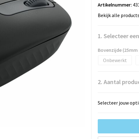
Artikelnummer:
43
Bekijk alle product
1. Selecteer ee
Bovenzijde (25mm
Onbewerkt
2. Aantal produ
Selecteer jouw opti