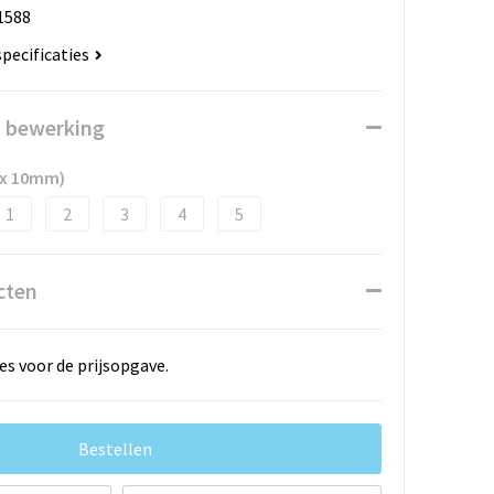
1588
specificaties
n bewerking
 x 10mm)
1
2
3
4
5
cten
es voor de prijsopgave.
Bestellen