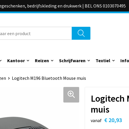
iegeschenken, bedrijfskleding en drukwerk | BEL ONS 0103070495
Kantoor
Reizen
Schrijfwaren
Textiel
Inf
zen
Logitech M196 Bluetooth Mouse muis
Logitech
muis
€ 20,93
vanaf