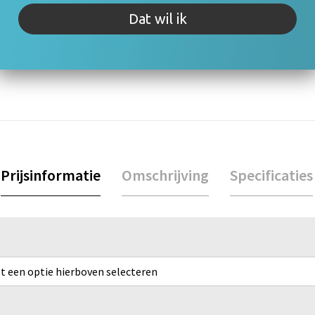
Dat wil ik
rijving of specificaties. Staat jouw vraag er niet tussen? Neem 
Prijsinformatie
Omschrijving
Specificaties
rst een optie hierboven selecteren