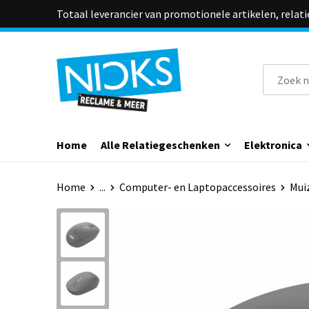
Totaal leverancier van promotionele artikelen, relat
Home
Alle Relatiegeschenken
Elektronica
Home
...
Computer- en Laptopaccessoires
Mui