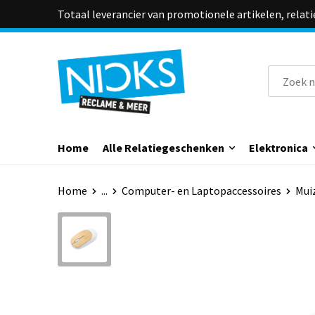
Totaal leverancier van promotionele artikelen, relat
Home
Alle Relatiegeschenken
Elektronica
Home
...
Computer- en Laptopaccessoires
Mui