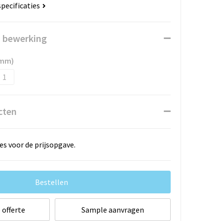
specificaties
n bewerking
 mm)
1
cten
es voor de prijsopgave.
Bestellen
 offerte
Sample aanvragen