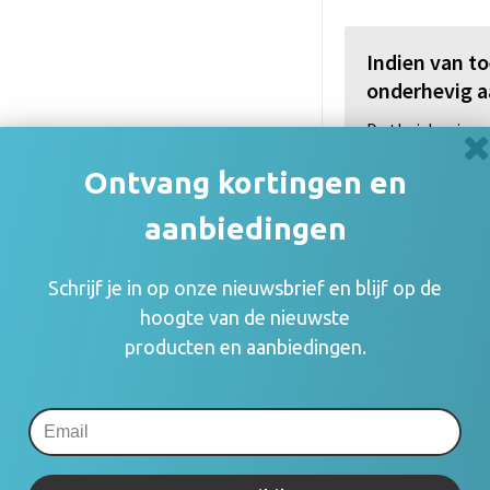
Indien van t
onderhevig a
De thuiskopiev
(auteurs, arties
Ontvang kortingen en
consumenten va
rechthebbenden i
aanbiedingen
zetten en blijft
mogelijk om o.a.
gebruik.
Schrijf je in op onze nieuwsbrief en blijf op de
hoogte van de nieuwste
Meer informatie
producten en aanbiedingen.