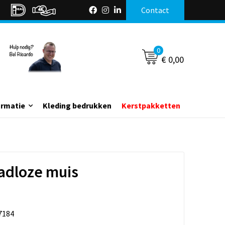
Contact
0
€ 0,00
ormatie
Kleding bedrukken
Kerstpakketten
adloze muis
7184