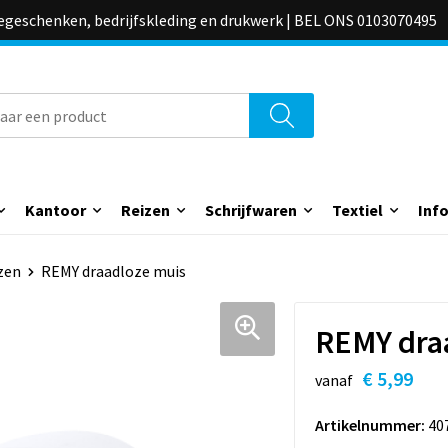
iegeschenken, bedrijfskleding en drukwerk | BEL ONS 0103070495
Kantoor
Reizen
Schrijfwaren
Textiel
Inf
zen
REMY draadloze muis
REMY dra
€ 5,99
vanaf
Artikelnummer:
40