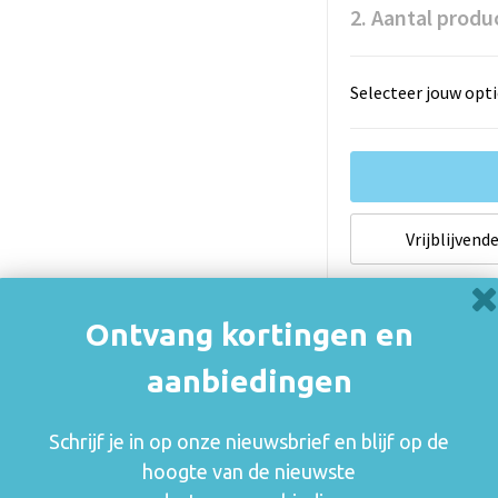
2. Aantal produ
Selecteer jouw opti
Vrijblijvende
Indien van t
Ontvang kortingen en
onderhevig a
aanbiedingen
De thuiskopiev
(auteurs, arties
Schrijf je in op onze nieuwsbrief en blijf op de
consumenten va
hoogte van de nieuwste
rechthebbenden i