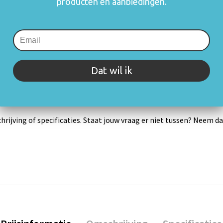
producten en aanbiedingen.
zetten en blijft
mogelijk om o.a.
gebruik.
Meer informatie
Dat wil ik
rijving of specificaties. Staat jouw vraag er niet tussen? Neem 