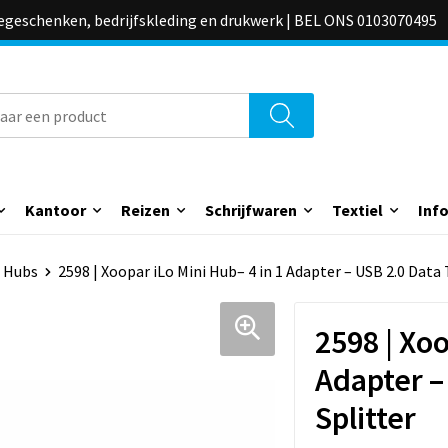
iegeschenken, bedrijfskleding en drukwerk | BEL ONS 0103070495
Kantoor
Reizen
Schrijfwaren
Textiel
Inf
 Hubs
2598 | Xoopar iLo Mini Hub– 4 in 1 Adapter – USB 2.0 Data 
2598 | Xoo
Adapter –
Splitter