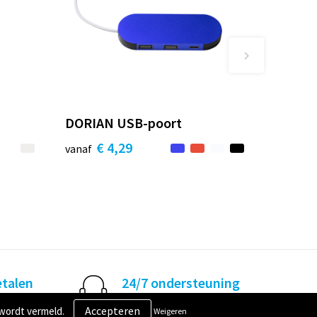
DORIAN USB-poort
€ 4,29
vanaf
etalen
24/7 ondersteuning
ig betalen
Hulp nodig? Geen probleem!
 wordt vermeld.
Weigeren