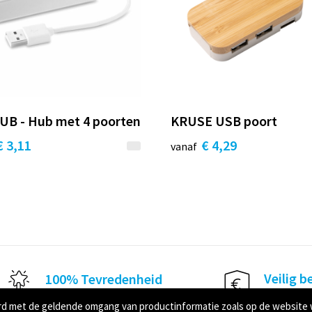
B - Hub met 4 poorten
KRUSE USB poort
€ 3,11
€ 4,29
vanaf
Veilig b
100% Tevredenheid
100% veil
Binnen 30 dagen gegarandeerd
ord met de geldende omgang van productinformatie zoals op de website