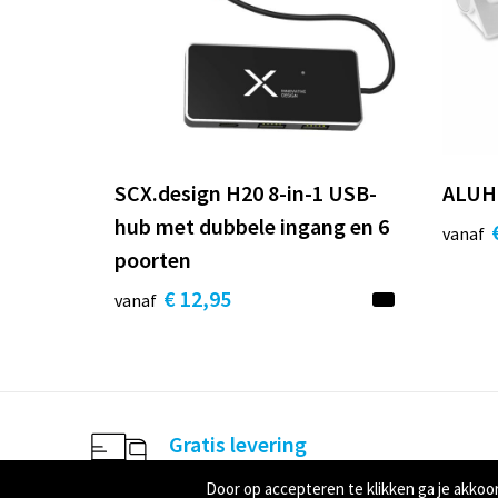
SCX.design H20 8-in-1 USB-
ALUHU
hub met dubbele ingang en 6
vanaf
poorten
€ 12,95
vanaf
Gratis levering
Boven de € 75,00 (webshop bestelling)
Door op accepteren te klikken ga je akko