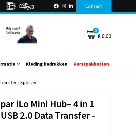
Contact
0
€ 0,00
ormatie
Kleding bedrukken
Kerstpakketten
Transfer - Splitter
par iLo Mini Hub– 4 in 1
 USB 2.0 Data Transfer -