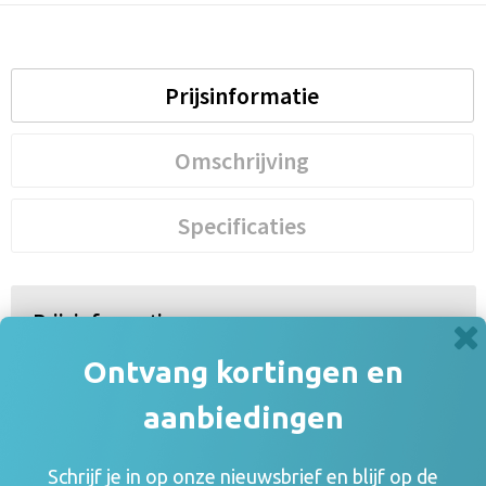
Prijsinformatie
Omschrijving
Specificaties
Prijsinformatie
×
Ontvang kortingen en
Indien de staffels niet aanwezig zijn moet je
eerst een optie hierboven selecteren
aanbiedingen
Draai uw mobiel voor de Prijs informatie
Schrijf je in op onze nieuwsbrief en blijf op de