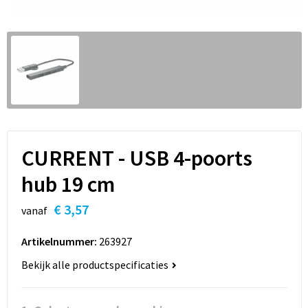
Sleutelhangers en Lanyards
Hoofdtelefoons
Sweaters
Snoepgoed
Selfie sticks
T-Shirts
Spellen voor binnen en buiten
Powerbanks
Vesten
Sport
Themapakketten
CURRENT - USB 4-poorts
Veiligheid, Auto en Fiets
hub 19 cm
€ 3,57
Vrije tijd en Strand
vanaf
Artikelnummer:
263927
Waterflesjes
Bekijk alle productspecificaties