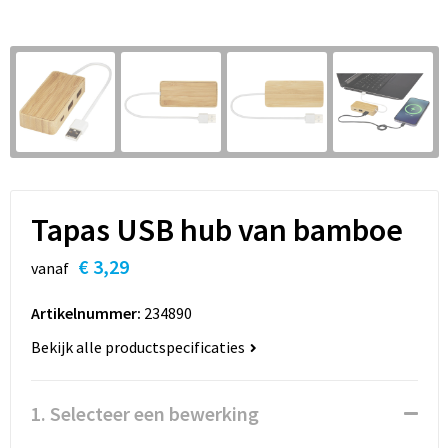
Sleutelhangers en Lanyards
Hoofdtelefoons
Sweaters
Snoepgoed
Selfie sticks
T-Shirts
Spellen voor binnen en buiten
Powerbanks
Vesten
Sport
Themapakketten
Tapas USB hub van bamboe
Veiligheid, Auto en Fiets
€ 3,29
vanaf
Vrije tijd en Strand
Artikelnummer:
234890
Bekijk alle productspecificaties
Waterflesjes
1. Selecteer een bewerking