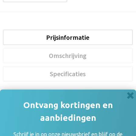
Prijsinformatie
Omschrijving
Specificaties
Prijsinformatie
Ontvang kortingen en
×
Indien de staffels niet aanwezig zijn moet je
aanbiedingen
eerst een optie hierboven selecteren
Draai uw mobiel voor de Prijs informatie
Schrijf je in op onze nieuwsbrief en blijf op de