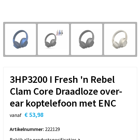
Sleutelhangers en Lanyards
Hoofdtelefoons
Sweaters
Snoepgoed
Selfie sticks
T-Shirts
Spellen voor binnen en buiten
Powerbanks
Vesten
Sport
Themapakketten
3HP3200 I Fresh 'n Rebel
Veiligheid, Auto en Fiets
Clam Core Draadloze over-
Vrije tijd en Strand
ear koptelefoon met ENC
Waterflesjes
€ 53,98
vanaf
Artikelnummer:
222129
Bekijk alle productspecificaties