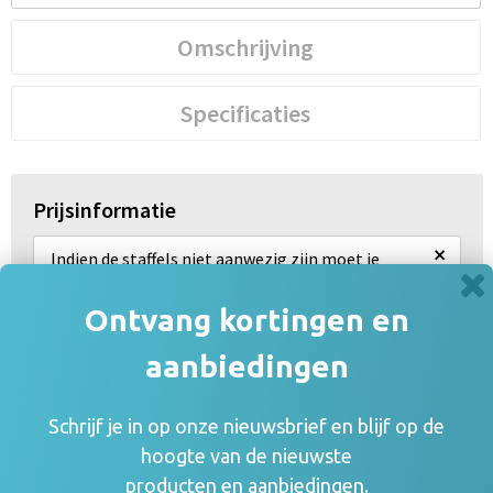
Omschrijving
Specificaties
Prijsinformatie
×
Indien de staffels niet aanwezig zijn moet je
eerst een optie hierboven selecteren
Ontvang kortingen en
Draai uw mobiel voor de Prijs informatie
aanbiedingen
Gerelateerde producten
Schrijf je in op onze nieuwsbrief en blijf op de
hoogte van de nieuwste
producten en aanbiedingen.