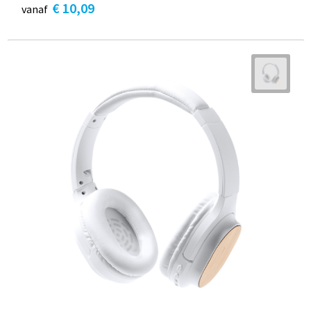
€ 10,09
vanaf