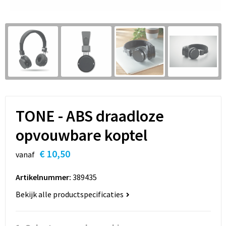
Sleutelhangers en Lanyards
Hoofdtelefoons
Sweaters
Snoepgoed
Selfie sticks
T-Shirts
Spellen voor binnen en buiten
Powerbanks
Vesten
Sport
Themapakketten
TONE - ABS draadloze
Veiligheid, Auto en Fiets
opvouwbare koptel
€ 10,50
Vrije tijd en Strand
vanaf
Artikelnummer:
389435
Waterflesjes
Bekijk alle productspecificaties