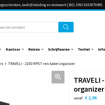
iegeschenken, bedrijfskleding en drukwerk | BEL ONS 0103070495
Kantoor
Reizen
Schrijfwaren
Textiel
Inf
rs
TRAVELI - 210D RPET reis kabel organizer
TRAVELI -
organizer
€ 2,96
vanaf