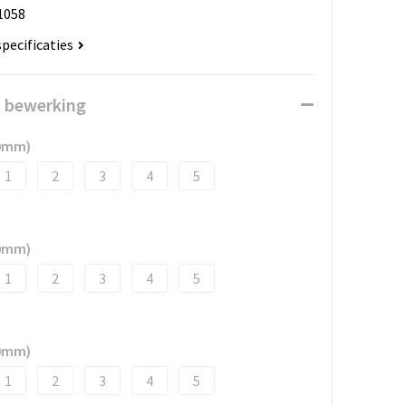
1058
specificaties
n bewerking
30mm)
1
2
3
4
5
30mm)
1
2
3
4
5
30mm)
1
2
3
4
5