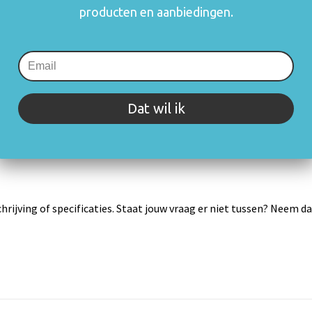
consumenten va
producten en aanbiedingen.
rechthebbenden i
zetten en blijft
mogelijk om o.a.
gebruik.
Meer informatie
Dat wil ik
rijving of specificaties. Staat jouw vraag er niet tussen? Neem 