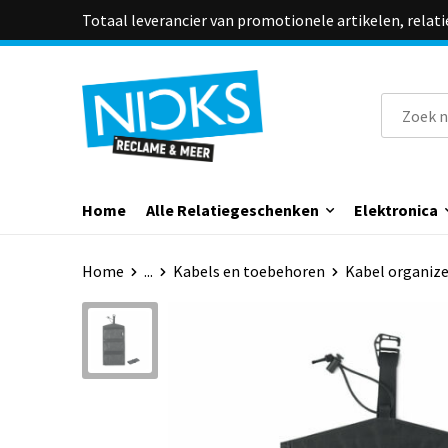
Totaal leverancier van promotionele artikelen, relat
Home
Alle Relatiegeschenken
Elektronica
Home
...
Kabels en toebehoren
Kabel organize