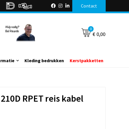
Contact
0
€ 0,00
ormatie
Kleding bedrukken
Kerstpakketten
 210D RPET reis kabel