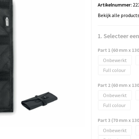
Artikelnummer:
22
Bekijk alle product
1. Selecteer ee
Part 1 (60 mm x 1
Onbewerkt
Full colour
Part 2 (60 mm x 1
Onbewerkt
Full colour
Part 3 (70 mm x 1
Onbewerkt