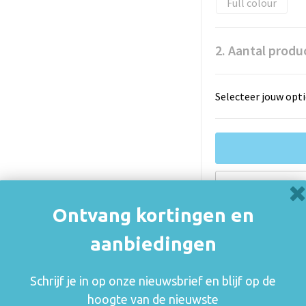
Full colour
2. Aantal produ
Selecteer jouw opti
Vrijblijvende
Ontvang kortingen en
Indien van t
aanbiedingen
onderhevig a
Schrijf je in op onze nieuwsbrief en blijf op de
De thuiskopiev
(auteurs, arties
hoogte van de nieuwste