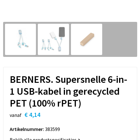
Sleutelhangers en Lanyards
Hoofdtelefoons
Sweaters
Snoepgoed
Selfie sticks
T-Shirts
Spellen voor binnen en buiten
Powerbanks
Vesten
Sport
Themapakketten
BERNERS. Supersnelle 6-in-
Veiligheid, Auto en Fiets
1 USB-kabel in gerecycled
Vrije tijd en Strand
PET (100% rPET)
Waterflesjes
€ 4,14
vanaf
Artikelnummer:
383599
Bekijk alle productspecificaties