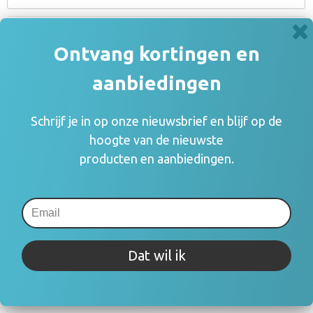
Omschrijving
Ontvang kortingen en
Specificaties
aanbiedingen
Schrijf je in op onze nieuwsbrief en blijf op de
Prijsinformatie
hoogte van de nieuwste
producten en aanbiedingen.
×
Indien de staffels niet aanwezig zijn moet je
eerst een optie hierboven selecteren
Draai uw mobiel voor de Prijs informatie
Dat wil ik
Gerelateerde producten