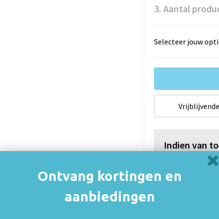
3. Aantal produ
Selecteer jouw opti
Vrijblijvende
Indien van t
onderhevig a
Ontvang kortingen en
De thuiskopiev
(auteurs, arties
aanbiedingen
consumenten va
rechthebbenden i