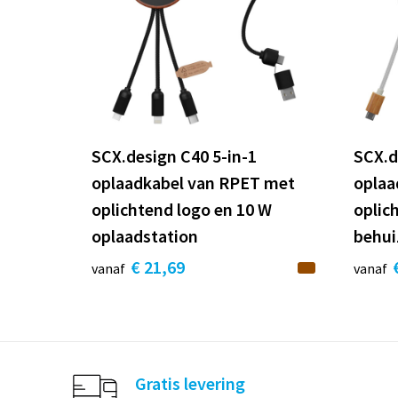
SCX.design C40 5-in-1
SCX.d
oplaadkabel van RPET met
oplaa
oplichtend logo en 10 W
oplic
oplaadstation
behui
€ 21,69
vanaf
vanaf
Gratis levering