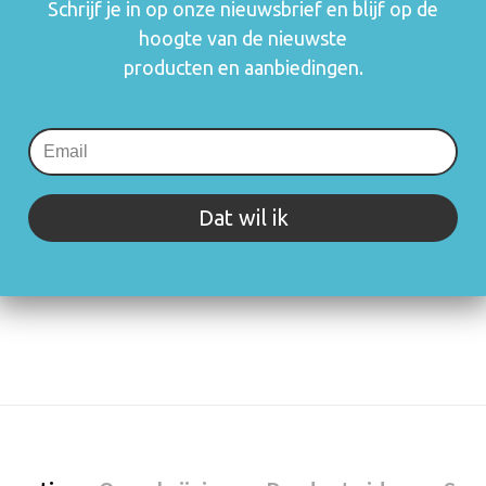
zetten en blijft
Schrijf je in op onze nieuwsbrief en blijf op de
mogelijk om o.a.
hoogte van de nieuwste
gebruik.
producten en aanbiedingen.
Meer informatie
Dat wil ik
rijving of specificaties. Staat jouw vraag er niet tussen? Neem 