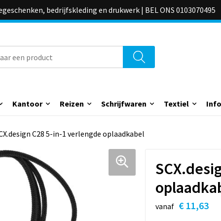
iegeschenken, bedrijfskleding en drukwerk | BEL ONS 0103070495
Kantoor
Reizen
Schrijfwaren
Textiel
Inf
CX.design C28 5-in-1 verlengde oplaadkabel
SCX.desig
oplaadka
€ 11,63
vanaf