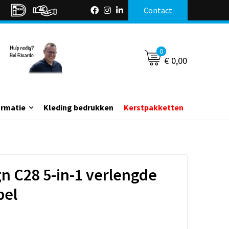
Contact
0
€ 0,00
ormatie
Kleding bedrukken
Kerstpakketten
n C28 5-in-1 verlengde
bel