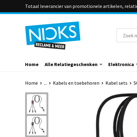
Totaal leverancier van promotionele artikelen, relat
Home
Alle Relatiegeschenken
Elektronica
Home
...
Kabels en toebehoren
Kabel sets
S