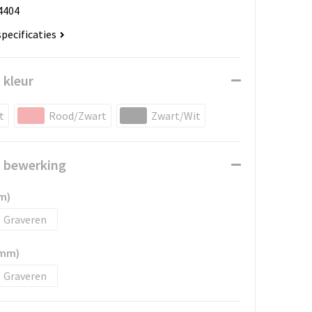
4404
specificaties
 kleur
t
Rood/Zwart
Zwart/Wit
n bewerking
m)
Graveren
8mm)
Graveren