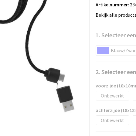
Artikelnummer:
23
Bekijk alle product
1. Selecteer een
Blauw/Zwar
2. Selecteer ee
voorzijde (18x18m
Onbewerkt
achterzijde (18x1
Onbewerkt