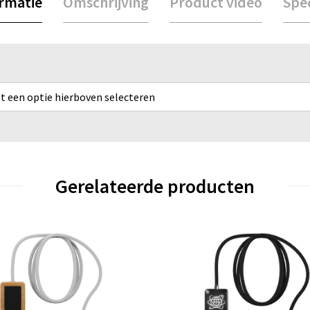
ormatie
Omschrijving
Product video
Spec
rst een optie hierboven selecteren
Gerelateerde producten