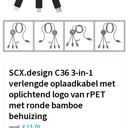
Sleutelhangers en Lanyards
Hoofdtelefoons
Sweaters
Snoepgoed
Selfie sticks
T-Shirts
Spellen voor binnen en buiten
Powerbanks
Vesten
Sport
Themapakketten
SCX.design C36 3-in-1
Veiligheid, Auto en Fiets
verlengde oplaadkabel met
Vrije tijd en Strand
oplichtend logo van rPET
Waterflesjes
met ronde bamboe
behuizing
€ 13,70
vanaf