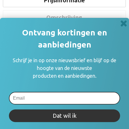
Prijsinformatie
Omschrijving
Ontvang kortingen en
Product video
aanbiedingen
Specificaties
Schrijf je in op onze nieuwsbrief en blijf op de
hoogte van de nieuwste
producten en aanbiedingen.
Prijsinformatie
×
Indien de staffels niet aanwezig zijn moet je
eerst een optie hierboven selecteren
Draai uw mobiel voor de Prijs informatie
Dat wil ik