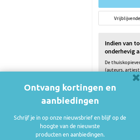
Vrijblijvende
Indien van t
onderhevig a
De thuiskopiev
(auteurs, arties
consumenten va
rechthebbenden i
Ontvang kortingen en
zetten en blijft
aanbiedingen
mogelijk om o.a.
gebruik.
Schrijf je in op onze nieuwsbrief en blijf op de
Meer informatie
hoogte van de nieuwste
producten en aanbiedingen.