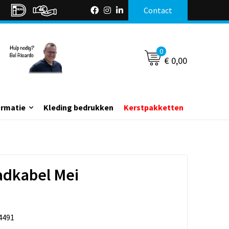
Contact
0
€ 0,00
ormatie
Kleding bedrukken
Kerstpakketten
adkabel Mei
4491