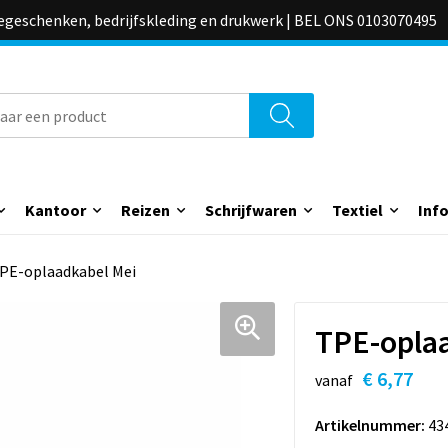
iegeschenken, bedrijfskleding en drukwerk | BEL ONS 0103070495
Kantoor
Reizen
Schrijfwaren
Textiel
Inf
PE-oplaadkabel Mei
TPE-opla
€ 6,77
vanaf
Artikelnummer:
43