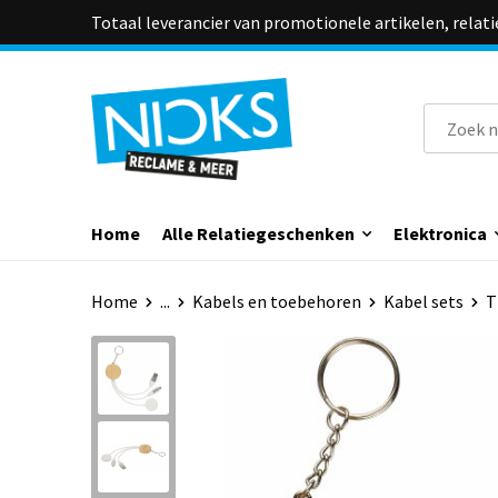
Totaal leverancier van promotionele artikelen, relat
Home
Alle Relatiegeschenken
Elektronica
Home
...
Kabels en toebehoren
Kabel sets
T