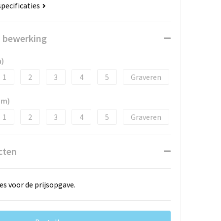
specificaties
n bewerking
m)
1
2
3
4
5
Graveren
mm)
1
2
3
4
5
Graveren
cten
es voor de prijsopgave.