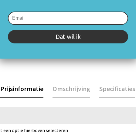
rijving of specificaties. Staat jouw vraag er niet tussen? Neem 
Dat wil ik
Prijsinformatie
Omschrijving
Specificaties
rst een optie hierboven selecteren