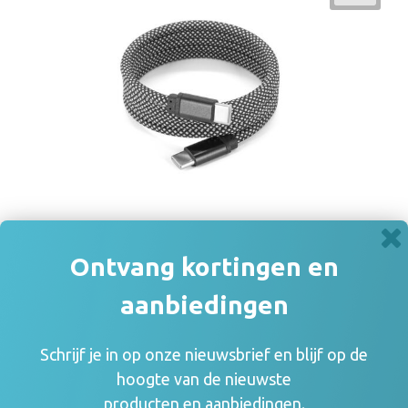
Ontvang kortingen en
NADELLA. USB-C-naar-USB-C-kabel met een
aanbiedingen
gevlochten polyestersnoer (60 W) en een
magnetisch systeem om de kabel
Schrijf je in op onze nieuwsbrief en blijf op de
gemakkelijk op te rollen
hoogte van de nieuwste
producten en aanbiedingen.