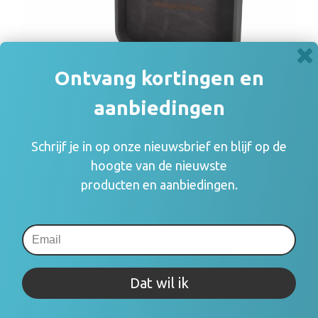
Sleutelhangers en Lanyards
Hoofdtelefoons
Sweaters
Snoepgoed
Selfie sticks
T-Shirts
Ontvang kortingen en
Spellen voor binnen en buiten
Powerbanks
Vesten
aanbiedingen
Sport
Themapakketten
Schrijf je in op onze nieuwsbrief en blijf op de
hoogte van de nieuwste
Veiligheid, Auto en Fiets
producten en aanbiedingen.
MT-207|Muse Vintage platenspeler met BT-
Vrije tijd en Strand
out
€ 140,22
Waterflesjes
Dat wil ik