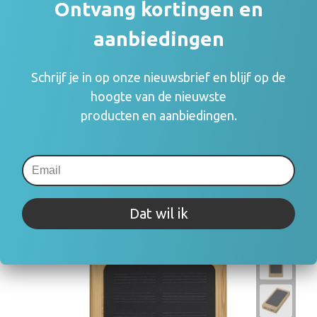
Ontvang kortingen en
aanbiedingen
Prijsinformatie
Schrijf je in op onze nieuwsbrief en blijf op de
×
Indien de staffels niet aanwezig zijn moet je
hoogte van de nieuwste
eerst een optie hierboven selecteren
producten en aanbiedingen.
Draai uw mobiel voor de Prijs informatie
Gerelateerde producten
Dat wil ik