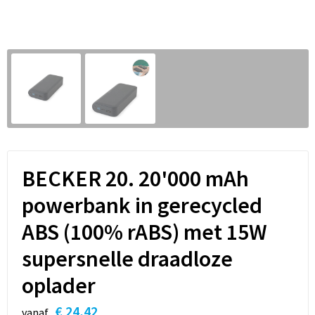
Sleutelhangers en Lanyards
Hoofdtelefoons
Sweaters
Snoepgoed
Selfie sticks
T-Shirts
Spellen voor binnen en buiten
Powerbanks
Vesten
Sport
Themapakketten
BECKER 20. 20'000 mAh
Veiligheid, Auto en Fiets
powerbank in gerecycled
Vrije tijd en Strand
ABS (100% rABS) met 15W
Waterflesjes
supersnelle draadloze
oplader
€ 24,42
vanaf