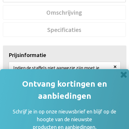
Omschrijving
Specificaties
Prijsinformatie
×
Indien de staffels niet aanwezig zijn moet je
eerst een optie hierboven selecteren
Ontvang kortingen en
Draai uw mobiel voor de Prijs informatie
aanbiedingen
Gerelateerde producten
Schrijf je in op onze nieuwsbrief en blijf op de
hoogte van de nieuwste
producten en aanbiedingen.