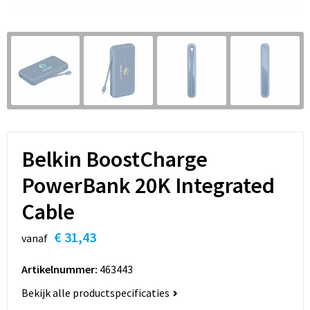
Sleutelhangers en Lanyards
Hoofdtelefoons
Sweaters
Snoepgoed
Selfie sticks
T-Shirts
Spellen voor binnen en buiten
Powerbanks
Vesten
Sport
Themapakketten
Belkin BoostCharge
Veiligheid, Auto en Fiets
PowerBank 20K Integrated
Cable
Vrije tijd en Strand
€ 31,43
vanaf
Waterflesjes
Artikelnummer:
463443
Bekijk alle productspecificaties