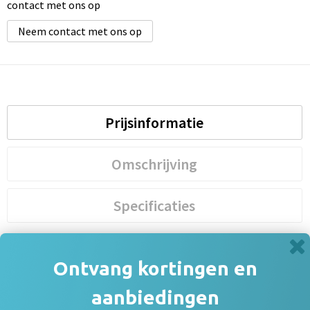
contact met ons op
Neem contact met ons op
Prijsinformatie
Omschrijving
Specificaties
Ontvang kortingen en
Prijsinformatie
×
aanbiedingen
Indien de staffels niet aanwezig zijn moet je