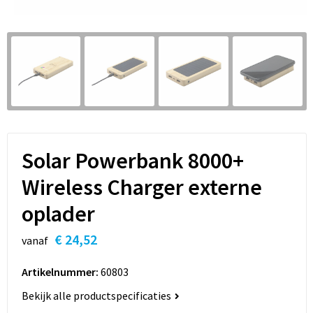
Sleutelhangers en Lanyards
Hoofdtelefoons
Sweaters
Snoepgoed
Selfie sticks
T-Shirts
Spellen voor binnen en buiten
Powerbanks
Vesten
Sport
Themapakketten
Solar Powerbank 8000+
Veiligheid, Auto en Fiets
Wireless Charger externe
oplader
Vrije tijd en Strand
€ 24,52
vanaf
Waterflesjes
Artikelnummer:
60803
Bekijk alle productspecificaties