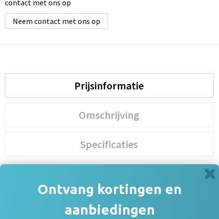
contact met ons op
Neem contact met ons op
Prijsinformatie
Omschrijving
Specificaties
Prijsinformatie
Ontvang kortingen en
×
aanbiedingen
Indien de staffels niet aanwezig zijn moet je
eerst een optie hierboven selecteren