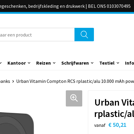
iegeschenken, bedrijfskleding en drukwerk | BEL ONS 0103070495
Kantoor
Reizen
Schrijfwaren
Textiel
Inf
banks
Urban Vitamin Compton RCS rplastic/alu 10.000 mAh po
Urban Vi
rplastic/
€ 50,21
vanaf