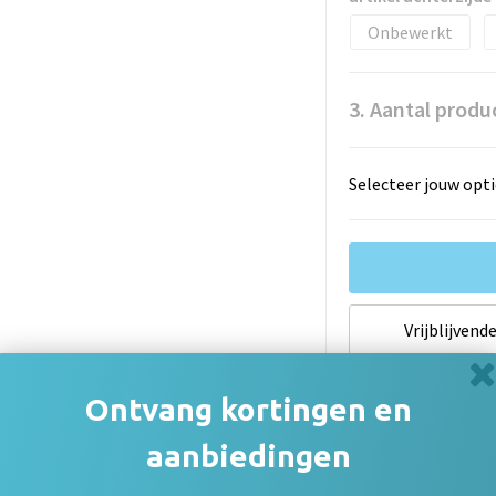
Onbewerkt
3. Aantal produ
Selecteer jouw opti
Vrijblijvende
Ontvang kortingen en
Indien van t
onderhevig a
aanbiedingen
De thuiskopiev