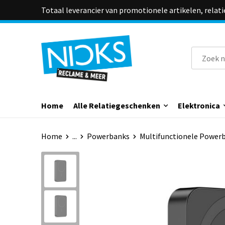
Totaal leverancier van promotionele artikelen, relat
Home
Alle Relatiegeschenken
Elektronica
Home
...
Powerbanks
Multifunctionele Power