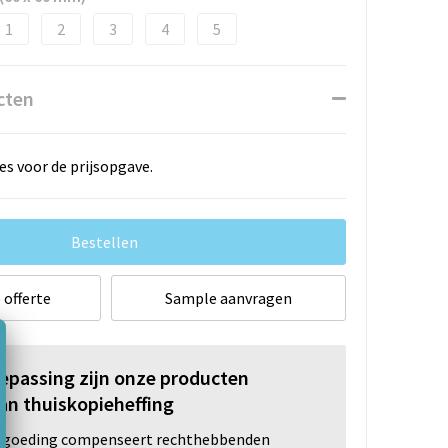
1
2
3
4
5
cten
es voor de prijsopgave.
Bestellen
 offerte
Sample aanvragen
oepassing zijn onze producten
an thuiskopieheffing
ergoeding compenseert rechthebbenden