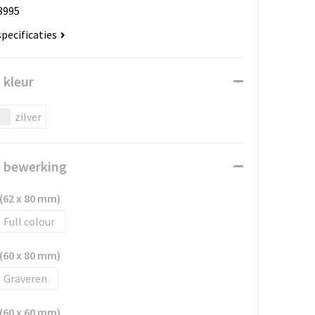
8995
specificaties
 kleur
zilver
n bewerking
 (62 x 80 mm)
Full colour
 (60 x 80 mm)
Graveren
 (60 x 60 mm)