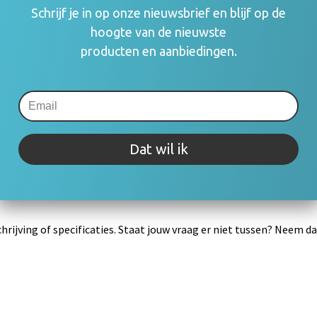
(auteurs, arties
Schrijf je in op onze nieuwsbrief en blijf op de
consumenten va
hoogte van de nieuwste
rechthebbenden i
producten en aanbiedingen.
zetten en blijft
mogelijk om o.a.
gebruik.
Meer informatie
Dat wil ik
rijving of specificaties. Staat jouw vraag er niet tussen? Neem 