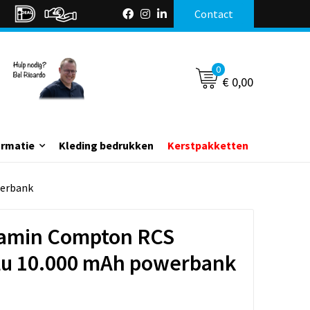
Contact
0
€ 0,00
ormatie
Kleding bedrukken
Kerstpakketten
werbank
tamin Compton RCS
alu 10.000 mAh powerbank