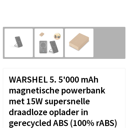
Sleutelhangers en Lanyards
Hoofdtelefoons
Sweaters
Snoepgoed
Selfie sticks
T-Shirts
Spellen voor binnen en buiten
Powerbanks
Vesten
Sport
Themapakketten
Veiligheid, Auto en Fiets
WARSHEL 5. 5'000 mAh
Vrije tijd en Strand
magnetische powerbank
met 15W supersnelle
Waterflesjes
draadloze oplader in
gerecycled ABS (100% rABS)