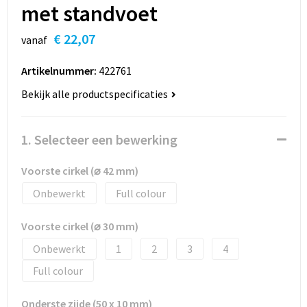
met standvoet
€ 22,07
vanaf
Artikelnummer:
422761
Bekijk alle productspecificaties
1. Selecteer een bewerking
Voorste cirkel (⌀ 42 mm)
Onbewerkt
Full colour
Voorste cirkel (⌀ 30 mm)
Onbewerkt
1
2
3
4
Full colour
Onderste zijde (50 x 10 mm)