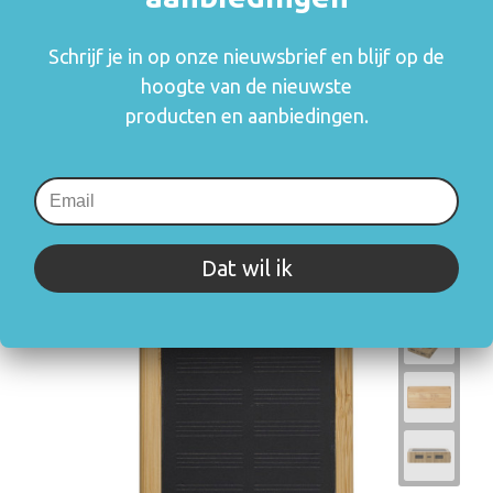
×
Indien de staffels niet aanwezig zijn moet je
eerst een optie hierboven selecteren
Schrijf je in op onze nieuwsbrief en blijf op de
Draai uw mobiel voor de Prijs informatie
hoogte van de nieuwste
producten en aanbiedingen.
Gerelateerde producten
Dat wil ik