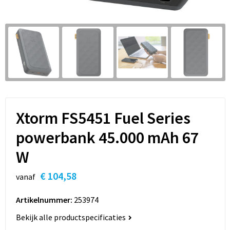
Sleutelhangers en Lanyards
Hoofdtelefoons
Sweaters
Snoepgoed
Selfie sticks
T-Shirts
Spellen voor binnen en buiten
Powerbanks
Vesten
Sport
Themapakketten
Xtorm FS5451 Fuel Series
Veiligheid, Auto en Fiets
powerbank 45.000 mAh 67
W
Vrije tijd en Strand
€ 104,58
vanaf
Waterflesjes
Artikelnummer:
253974
Bekijk alle productspecificaties