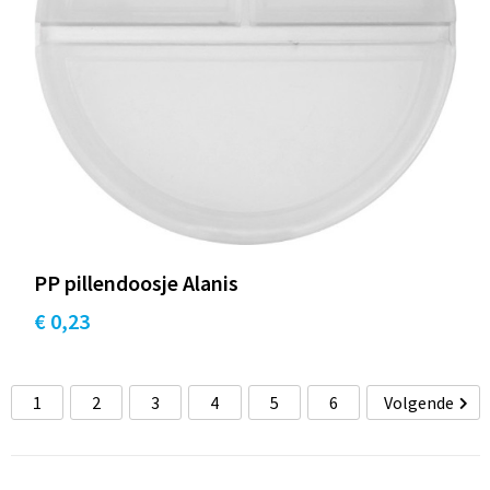
PP pillendoosje Alanis
€ 0,23
1
2
3
4
5
6
Volgende