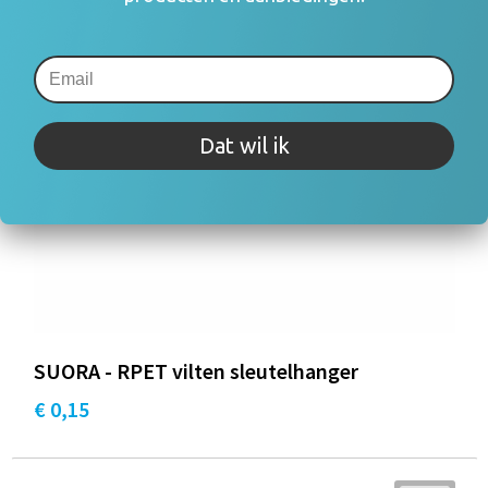
Dat wil ik
SUORA - RPET vilten sleutelhanger
€ 0,15