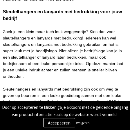
Sleutelhangers en lanyards met bedrukking voor jouw 
bedrijf
Zoek je een klein maar toch leuk weggevertje? Kies dan voor 
sleutelhangers en lanyards met bedrukking! Iedereen kan wel 
sleutelhangers en lanyards met bedrukking gebruiken en het is 
super leuk met je bedrijfslogo. Niet alleen je bedrijfslogo kan je in 
een sleutelhanger of lanyard laten bedrukken, maar ook 
bedrijfsnaam of een leuke persoonlijke tekst. Op deze manier laat 
je een unieke indruk achter en zullen mensen je sneller blijven 
onthouden. 
Sleutelhangers en lanyards met bedrukking zijn ook om weg te 
geven op beurzen in een leuke goodiebag samen met een leuke 
bedrukte pen en folder. Ook dat is allemaal te verkrijgen bij Nicks 
Door op accepteren te klikken ga je akkoord met de geldende omgang
Reclame. Wij maken er dan een leuke goodiebag met bedrukking 
van productinformatie zoals op de website wordt vermeld.
van dat je zo kan weggeven voor een evenement en een indruk 
kan achterlaten!
Weigeren