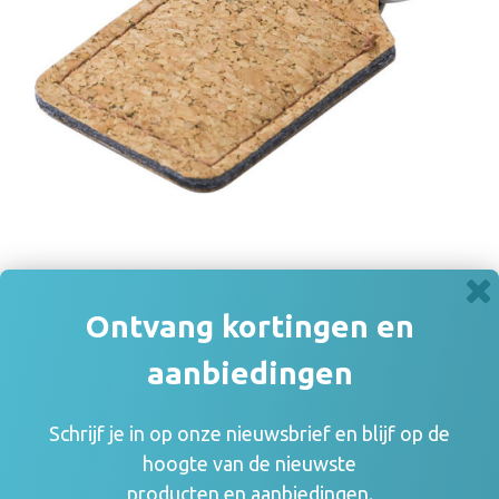
Sleutelhanger Madelyn | Kurk | Vierkant
Ontvang kortingen en
€ 0,17
aanbiedingen
Schrijf je in op onze nieuwsbrief en blijf op de
hoogte van de nieuwste
producten en aanbiedingen.