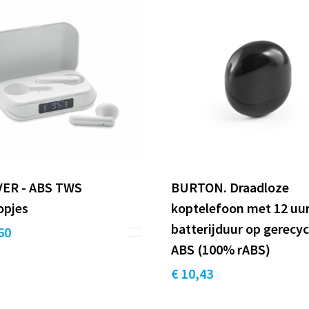
ER - ABS TWS
BURTON. Draadloze
opjes
koptelefoon met 12 uu
batterijduur op gerecy
60
ABS (100% rABS)
€ 10,43