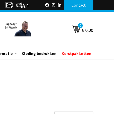
Contact
0
€ 0,00
ormatie
Kleding bedrukken
Kerstpakketten