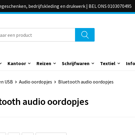
iegeschenken, bedrijfskleding en drukwerk | BEL ONS 0103070495
Kantoor
Reizen
Schrijfwaren
Textiel
Inf
en USB
Audio oordopjes
Bluetooth audio oordopjes
tooth audio oordopjes