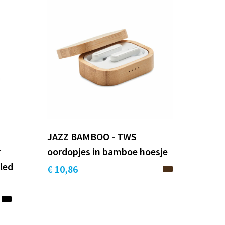
JAZZ BAMBOO - TWS
r
oordopjes in bamboe hoesje
cled
€ 10,86