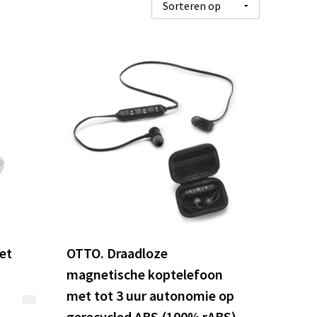
et
OTTO. Draadloze
magnetische koptelefoon
met tot 3 uur autonomie op
gerecycled ABS (100% rABS)