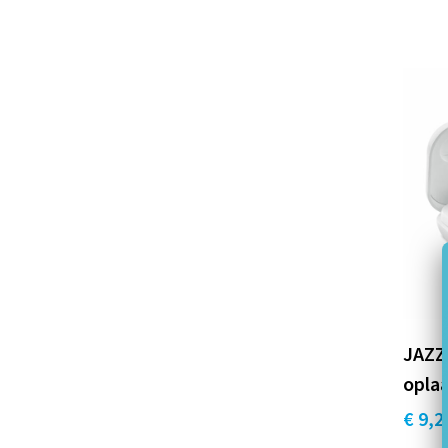
JAZZ 
opla
€ 9,2