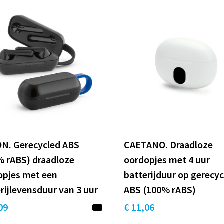
N. Gerecycled ABS
CAETANO. Draadloze
% rABS) draadloze
oordopjes met 4 uur
opjes met een
batterijduur op gerecy
rijlevensduur van 3 uur
ABS (100% rABS)
09
€ 11,06