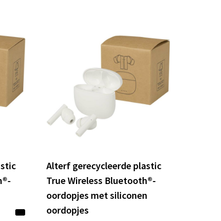
stic
Alterf gerecycleerde plastic
h®-
True Wireless Bluetooth®-
oordopjes met siliconen
oordopjes