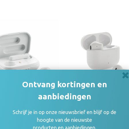
Ontvang kortingen en
aanbiedingen
- TWS Oordopjes in
Tunevo RCS rplastic
adcassette
draadloze oordopjes
Schrijf je in op onze nieuwsbrief en blijf op de
hoogte van de nieuwste
4
€ 10,01
producten en aanbiedingen.