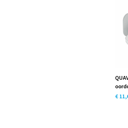
QUAV
oord
€ 11,