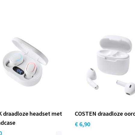
 draadloze headset met
COSTEN draadloze oor
adcase
€ 6,90
0