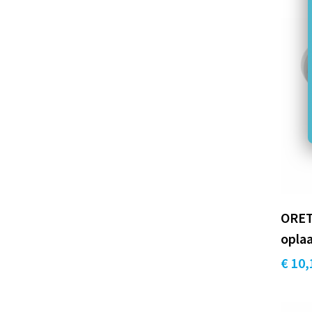
ORET
opla
€ 10,