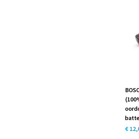
BOSO
(100
oord
batte
€ 12,