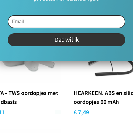
Dat wil ik
A - TWS oordopjes met
HEARKEEN. ABS en sili
adbasis
oordopjes 90 mAh
11
€ 7,49