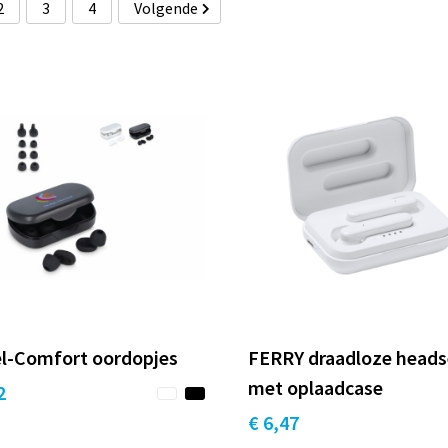
2
3
4
Volgende
el-Comfort oordopjes
FERRY draadloze heads
met oplaadcase
2
€ 6,47