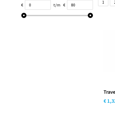
1
€
t/m
€
Trav
€ 1,3