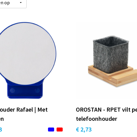
ouder Rafael | Met
OROSTAN - RPET vilt p
en
telefoonhouder
3
€ 2,73