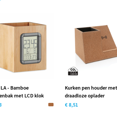
Schrijf je in op onze nieuwsbrief en blijf op de
hoogte van de nieuwste
producten en aanbiedingen.
Dat wil ik
LA - Bamboe
Kurken pen houder me
enbak met LCD klok
draadloze oplader
8
€ 8,51