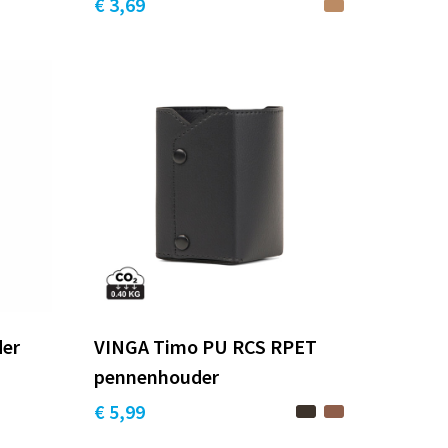
€ 3,69
der
VINGA Timo PU RCS RPET
pennenhouder
€ 5,99