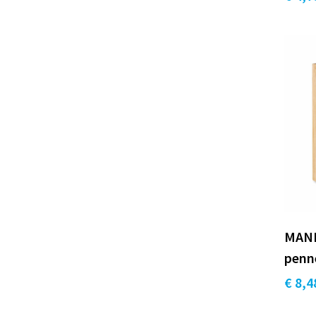
MANI
penn
€ 8,4