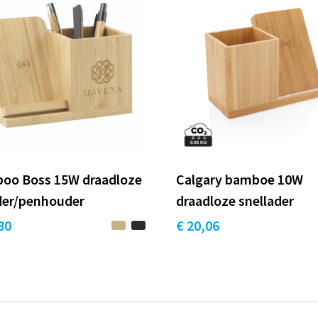
oo Boss 15W draadloze
Calgary bamboe 10W
der/penhouder
draadloze snellader
80
€ 20,06