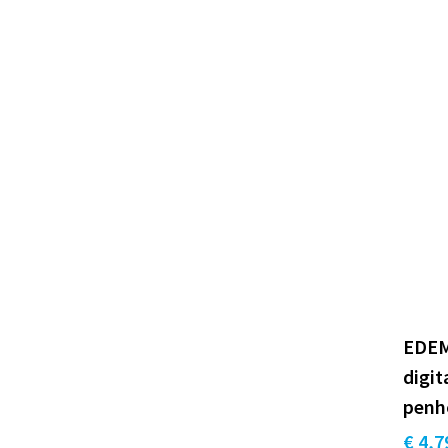
EDEM
digit
penh
€ 4,7