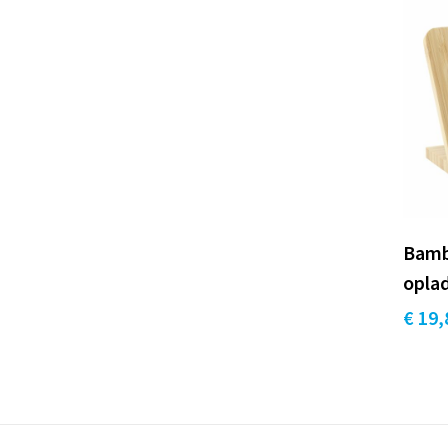
Bamb
opla
€ 19,