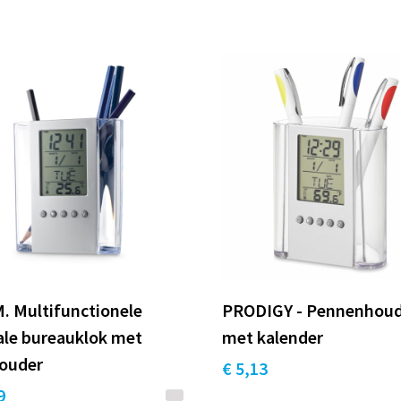
. Multifunctionele
PRODIGY - Pennenhou
ale bureauklok met
met kalender
Ontvang kortingen en
ouder
€ 5,13
aanbiedingen
9