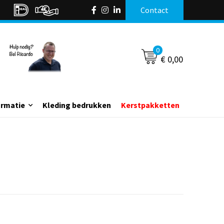
Contact
0
€ 0,00
ormatie
Kleding bedrukken
Kerstpakketten