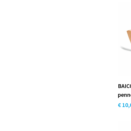
BAICO
penn
€ 10,