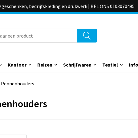
iegeschenken, bedrijfskleding en drukwerk | BEL ONS 0103070495
Kantoor
Reizen
Schrijfwaren
Textiel
Inf
Pennenhouders
nenhouders