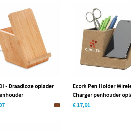
I - Draadloze oplader
Ecork Pen Holder Wirel
enhouder
Charger penhouder opl
07
€ 17,91