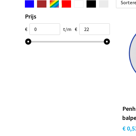
Prijs
€
t/m
€
Penh
balp
€ 0,5